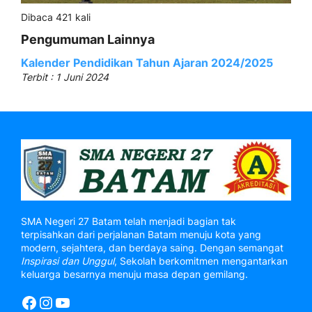
Dibaca 421 kali
Pengumuman Lainnya
Kalender Pendidikan Tahun Ajaran 2024/2025
Terbit : 1 Juni 2024
SMA Negeri 27 Batam telah menjadi bagian tak
terpisahkan dari perjalanan Batam menuju kota yang
modern, sejahtera, dan berdaya saing. Dengan semangat
Inspirasi dan Unggul
, Sekolah berkomitmen mengantarkan
keluarga besarnya menuju masa depan gemilang.
Facebook
Instagram
YouTube