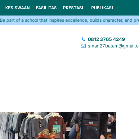
KESISWAAN
FASILITAS
PRESTASI
PUBLIKASI
t of a school that inspires excellence, builds character, and prepar
0812 3765 4249
sman27batam@gmail.