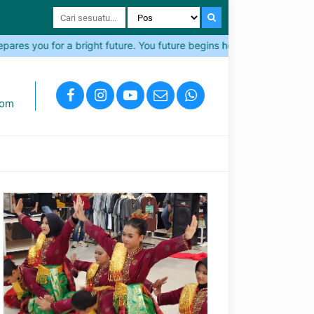
es you for a bright future. You future begins here!
Come and J
com