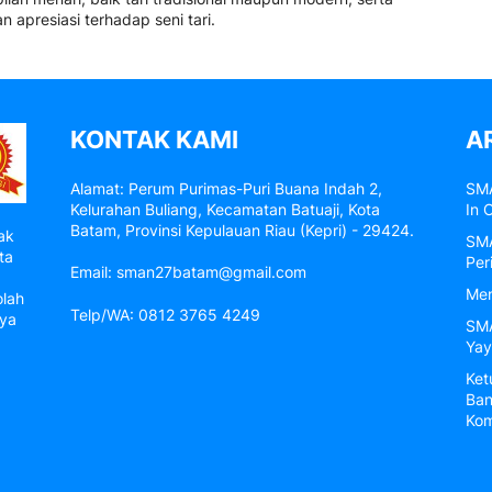
 apresiasi terhadap seni tari.
KONTAK KAMI
A
Alamat: Perum Purimas-Puri Buana Indah 2,
SMA
Kelurahan Buliang, Kecamatan Batuaji, Kota
In 
Batam, Provinsi Kepulauan Riau (Kepri) - 29424.
ak
SMA
ta
Per
Email: sman27batam@gmail.com
Men
olah
Telp/WA: 0812 3765 4249
nya
SMA
Yay
Ket
Ban
Kom