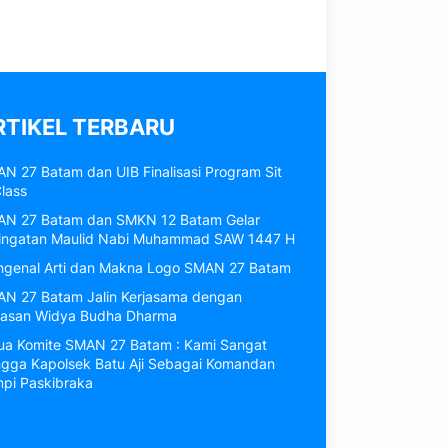
RTIKEL TERBARU
N 27 Batam dan UIB Finalisasi Program Sit
Class
N 27 Batam dan SMKN 12 Batam Gelar
ingatan Maulid Nabi Muhammad SAW 1447 H
genal Arti dan Makna Logo SMAN 27 Batam
N 27 Batam Jalin Kerjasama dengan
asan Widya Budha Dharma
ua Komite SMAN 27 Batam : Kami Sangat
gga Kapolsek Batu Aji Sebagai Komandan
pi Paskibraka