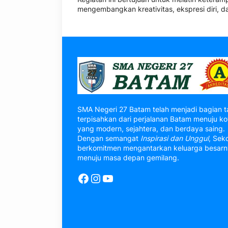
mengembangkan kreativitas, ekspresi diri, dan
SMA Negeri 27 Batam telah menjadi bagian t
terpisahkan dari perjalanan Batam menuju ko
yang modern, sejahtera, dan berdaya saing.
Dengan semangat
Inspirasi dan Unggul
, Sek
berkomitmen mengantarkan keluarga besar
menuju masa depan gemilang.
Facebook
Instagram
YouTube