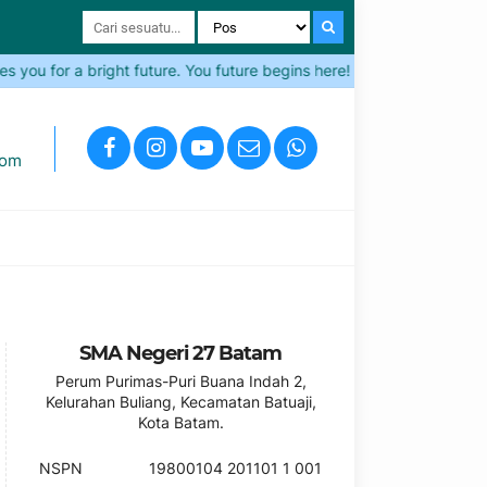
ou for a bright future. You future begins here!
Come and Join
com
SMA Negeri 27 Batam
Perum Purimas-Puri Buana Indah 2,
Kelurahan Buliang, Kecamatan Batuaji,
Kota Batam.
NSPN
19800104 201101 1 001