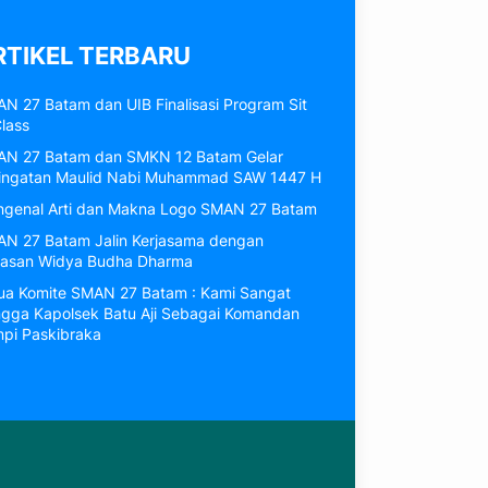
RTIKEL TERBARU
N 27 Batam dan UIB Finalisasi Program Sit
Class
N 27 Batam dan SMKN 12 Batam Gelar
ingatan Maulid Nabi Muhammad SAW 1447 H
genal Arti dan Makna Logo SMAN 27 Batam
N 27 Batam Jalin Kerjasama dengan
asan Widya Budha Dharma
ua Komite SMAN 27 Batam : Kami Sangat
gga Kapolsek Batu Aji Sebagai Komandan
pi Paskibraka