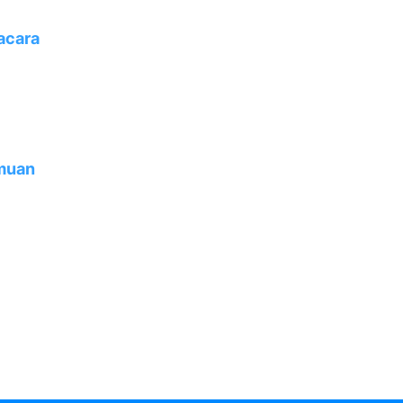
acara
muan