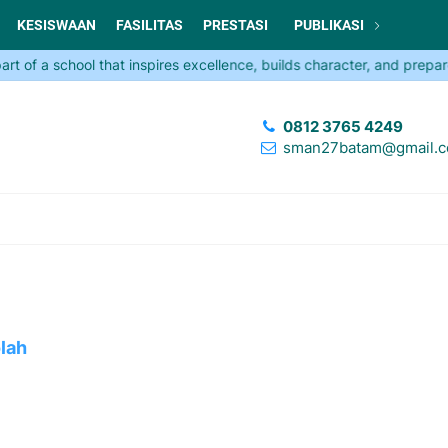
KESISWAAN
FASILITAS
PRESTASI
PUBLIKASI
f a school that inspires excellence, builds character, and prepares y
0812 3765 4249
sman27batam@gmail.
lah