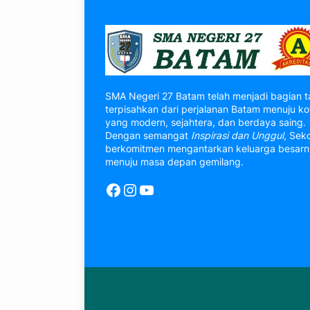
SMA Negeri 27 Batam telah menjadi bagian t
terpisahkan dari perjalanan Batam menuju ko
yang modern, sejahtera, dan berdaya saing.
Dengan semangat
Inspirasi dan Unggul
, Sek
berkomitmen mengantarkan keluarga besar
menuju masa depan gemilang.
Facebook
Instagram
YouTube