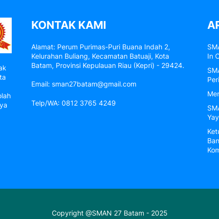
KONTAK KAMI
A
Alamat: Perum Purimas-Puri Buana Indah 2,
SMA
Kelurahan Buliang, Kecamatan Batuaji, Kota
In 
Batam, Provinsi Kepulauan Riau (Kepri) - 29424.
ak
SMA
ta
Per
Email: sman27batam@gmail.com
Men
olah
Telp/WA: 0812 3765 4249
nya
SMA
Yay
Ket
Ban
Kom
Copyright @SMAN 27 Batam - 2025