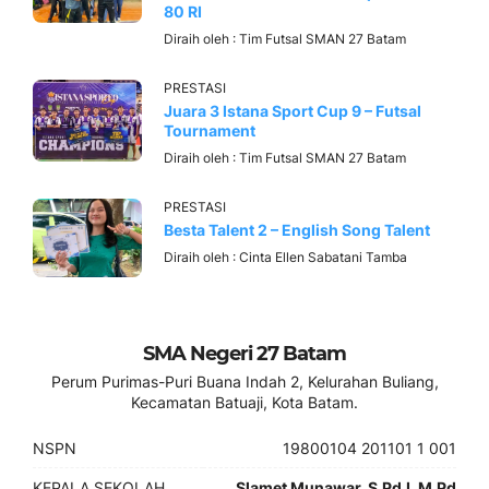
80 RI
Diraih oleh :
Tim Futsal SMAN 27 Batam
PRESTASI
Juara 3 Istana Sport Cup 9 – Futsal
Tournament
Diraih oleh :
Tim Futsal SMAN 27 Batam
PRESTASI
Besta Talent 2 – English Song Talent
Diraih oleh :
Cinta Ellen Sabatani Tamba
SMA Negeri 27 Batam
Perum Purimas-Puri Buana Indah 2, Kelurahan Buliang,
Kecamatan Batuaji, Kota Batam.
NSPN
19800104 201101 1 001
KEPALA SEKOLAH
Slamet Munawar, S.Pd.I, M.Pd