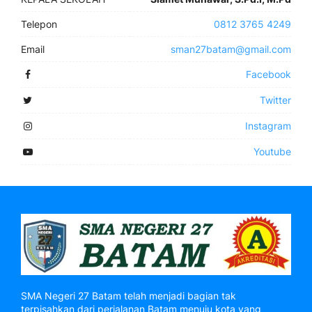
Telepon
0812 3765 4249
Email
sman27batam@gmail.com
Facebook
Twitter
Instagram
Youtube
SMA Negeri 27 Batam telah menjadi bagian tak
terpisahkan dari perjalanan Batam menuju kota yang