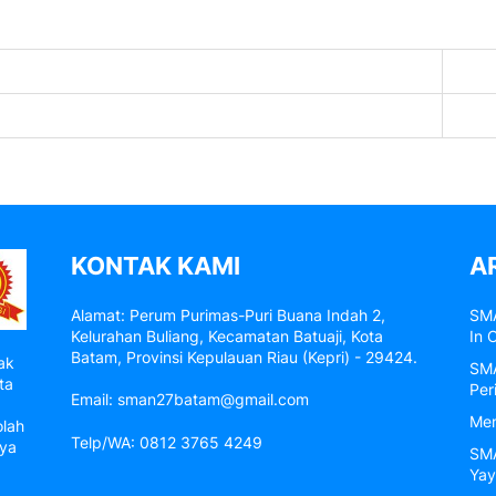
KONTAK KAMI
A
Alamat: Perum Purimas-Puri Buana Indah 2,
SMA
Kelurahan Buliang, Kecamatan Batuaji, Kota
In 
Batam, Provinsi Kepulauan Riau (Kepri) - 29424.
ak
SMA
ta
Per
Email: sman27batam@gmail.com
Men
olah
Telp/WA: 0812 3765 4249
nya
SMA
Yay