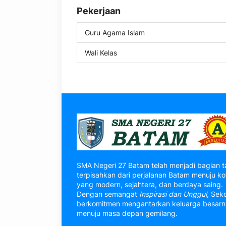
Pekerjaan
Guru Agama Islam
Wali Kelas
SMA Negeri 27 Batam telah menjadi bagian t
terpisahkan dari perjalanan Batam menuju ko
yang modern, sejahtera, dan berdaya saing.
Dengan semangat
Inspirasi dan Unggul
, Sek
berkomitmen mengantarkan keluarga besar
menuju masa depan gemilang.