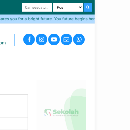
s you for a bright future. You future begins here!
Come and Jo
com