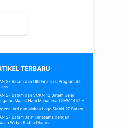
RTIKEL TERBARU
N 27 Batam dan UIB Finalisasi Program Sit
Class
N 27 Batam dan SMKN 12 Batam Gelar
ingatan Maulid Nabi Muhammad SAW 1447 H
genal Arti dan Makna Logo SMAN 27 Batam
N 27 Batam Jalin Kerjasama dengan
asan Widya Budha Dharma