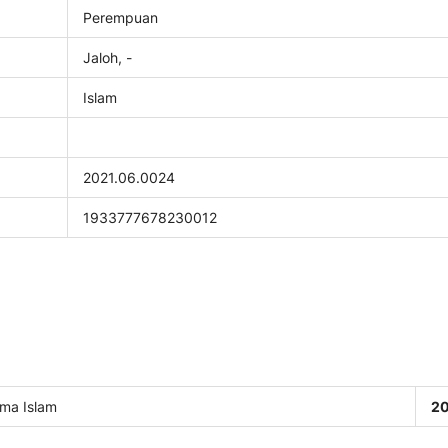
Perempuan
Jaloh, -
Islam
2021.06.0024
1933777678230012
ama Islam
2