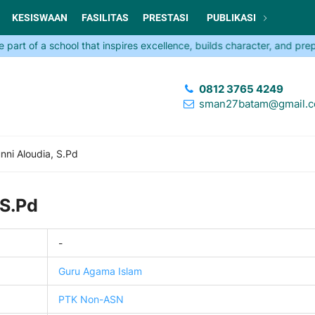
KESISWAAN
FASILITAS
PRESTASI
PUBLIKASI
 of a school that inspires excellence, builds character, and prepare
0812 3765 4249
sman27batam@gmail.
nni Aloudia, S.Pd
 S.Pd
-
Guru Agama Islam
PTK Non-ASN