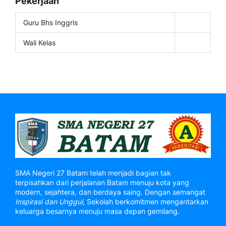
Pekerjaan
Guru Bhs Inggris
Wali Kelas
SMA Negeri 27 Batam telah menjadi bagian tak
terpisahkan dari perjalanan Batam menuju kota yang
modern, sejahtera, dan berdaya saing. Dengan semangat
Inspirasi dan Unggul
, Sekolah berkomitmen mengantarkan
keluarga besarnya menuju masa depan gemilang.