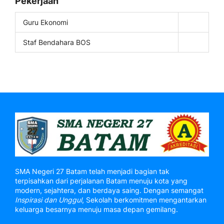
Pekerjaan
Guru Ekonomi
Staf Bendahara BOS
SMA Negeri 27 Batam telah menjadi bagian tak
terpisahkan dari perjalanan Batam menuju kota yang
modern, sejahtera, dan berdaya saing. Dengan semangat
Inspirasi dan Unggul
, Sekolah berkomitmen mengantarkan
keluarga besarnya menuju masa depan gemilang.