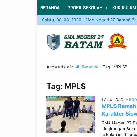
BERANDA
PROFIL SEKOLAH
KURIKULUM
Sabtu, 08-08-2026
Come and Join SMA Negeri 27 Batam! Be part 
Anda ada di :
Beranda
-
Tag "MPLS"
Tag:
MPLS
17 Jul 2025 -
Kab
MPLS Ramah 
Karakter Sis
SMA Negeri 27 B
Lingkungan Sekol
sekolah ini diran