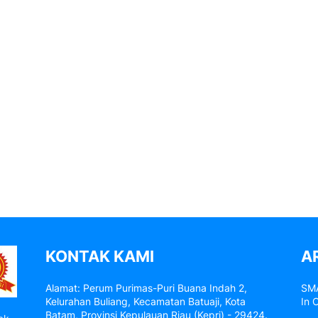
KONTAK KAMI
A
Alamat: Perum Purimas-Puri Buana Indah 2,
SMA
Kelurahan Buliang, Kecamatan Batuaji, Kota
In 
Batam, Provinsi Kepulauan Riau (Kepri) - 29424.