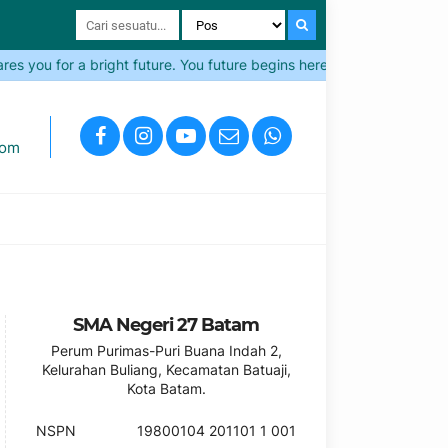
 you for a bright future. You future begins here!
Come and Jo
com
SMA Negeri 27 Batam
Perum Purimas-Puri Buana Indah 2,
Kelurahan Buliang, Kecamatan Batuaji,
Kota Batam.
NSPN
19800104 201101 1 001