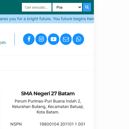
s you for a bright future. You future begins here!
Come and Jo
com
SMA Negeri 27 Batam
Perum Purimas-Puri Buana Indah 2,
Kelurahan Buliang, Kecamatan Batuaji,
Kota Batam.
NSPN
19800104 201101 1 001