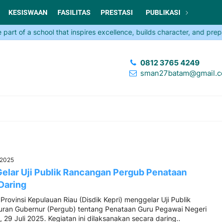
KESISWAAN
FASILITAS
PRESTASI
PUBLIKASI
 of a school that inspires excellence, builds character, and prepare
0812 3765 4249
sman27batam@gmail.
u 2025
 Gelar Uji Publik Rancangan Pergub Penataan
Daring
Provinsi Kepulauan Riau (Disdik Kepri) menggelar Uji Publik
ran Gubernur (Pergub) tentang Penataan Guru Pegawai Negeri
, 29 Juli 2025. Kegiatan ini dilaksanakan secara daring..