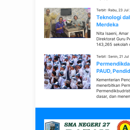
Terbit : Rabu, 23 Jul
Teknologi da
Merdeka
Nita Isaeni, Ama
Direktorat Guru P
143,265 sekolah d
Terbit : Senin, 21 Ju
Permendikda
PAUD, Pendid
Kementerian Pen
menerbitkan Per
Permendikbudrist
dasar, dan meneng