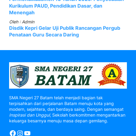
Kurikulum PAUD, Pendidikan Dasar, dan
Menengah
Oleh : Admin
Disdik Kepri Gelar Uji Publik Rancangan Pergub
Penataan Guru Secara Daring
SMA Negeri 27 Batam telah menjadi bagian tak
terpisahkan dari perjalanan Batam menuju kota yang
modern, sejahtera, dan berdaya saing. Dengan semangat
Inspirasi dan Unggul
, Sekolah berkomitmen mengantarkan
keluarga besarnya menuju masa depan gemilang.
Facebook
Instagram
YouTube