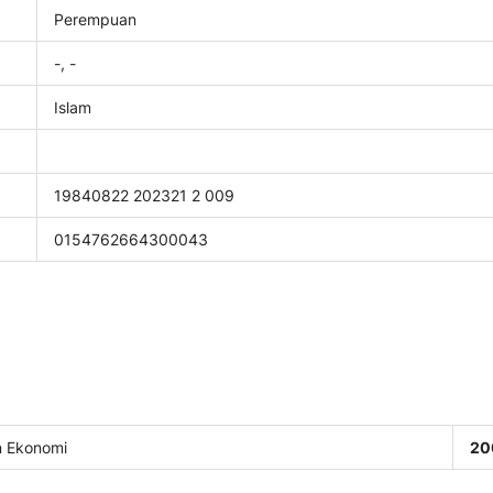
Perempuan
-, -
Islam
19840822 202321 2 009
0154762664300043
n Ekonomi
20