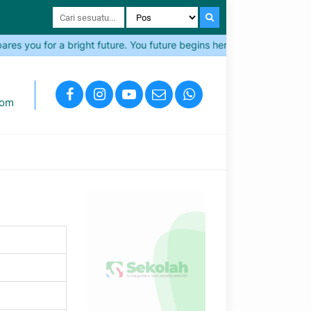
s you for a bright future. You future begins here!
Come and J
com