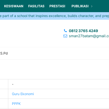
KESISWAAN
FASILITAS
PRESTASI
PUBLIKASI
 of a school that inspires excellence, builds character, and prepare
0812 3765 4249
sman27batam@gmail.
 S.Pd
-
Guru Ekonomi
PPPK