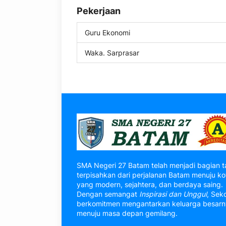
Pekerjaan
Guru Ekonomi
Waka. Sarprasar
SMA Negeri 27 Batam telah menjadi bagian t
terpisahkan dari perjalanan Batam menuju ko
yang modern, sejahtera, dan berdaya saing.
Dengan semangat
Inspirasi dan Unggul
, Sek
berkomitmen mengantarkan keluarga besar
menuju masa depan gemilang.