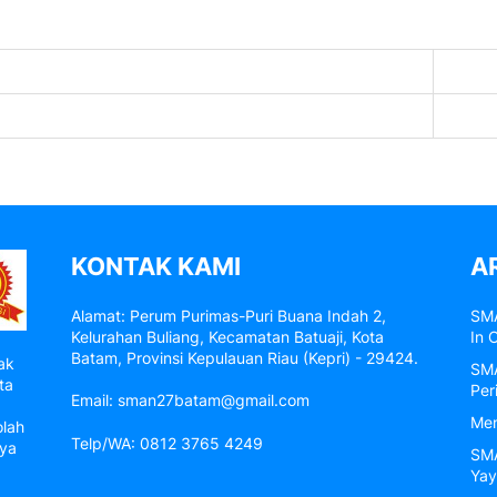
KONTAK KAMI
A
Alamat: Perum Purimas-Puri Buana Indah 2,
SMA
Kelurahan Buliang, Kecamatan Batuaji, Kota
In 
Batam, Provinsi Kepulauan Riau (Kepri) - 29424.
ak
SMA
ta
Per
Email: sman27batam@gmail.com
Men
olah
Telp/WA: 0812 3765 4249
nya
SMA
Yay