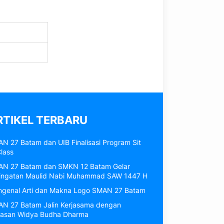
RTIKEL TERBARU
N 27 Batam dan UIB Finalisasi Program Sit
Class
N 27 Batam dan SMKN 12 Batam Gelar
ingatan Maulid Nabi Muhammad SAW 1447 H
genal Arti dan Makna Logo SMAN 27 Batam
N 27 Batam Jalin Kerjasama dengan
asan Widya Budha Dharma