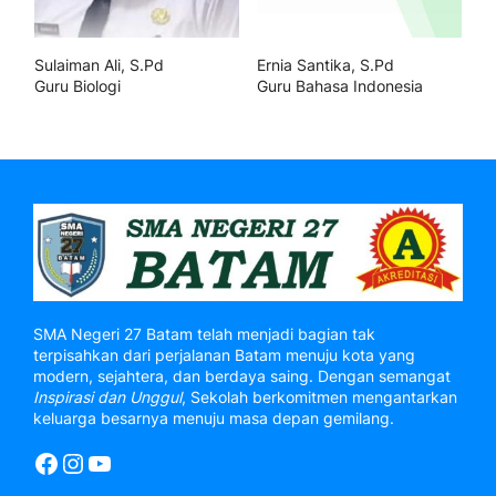
Sulaiman Ali, S.Pd
Ernia Santika, S.Pd
Guru Biologi
Guru Bahasa Indonesia
SMA Negeri 27 Batam telah menjadi bagian tak
terpisahkan dari perjalanan Batam menuju kota yang
modern, sejahtera, dan berdaya saing. Dengan semangat
Inspirasi dan Unggul
, Sekolah berkomitmen mengantarkan
keluarga besarnya menuju masa depan gemilang.
Facebook
Instagram
YouTube