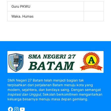
Guru PKWU
Waka. Humas
SMA Negeri 27 Batam telah menjadi bagian tak
terpisahkan dari perjalanan Batam menuju kota yang
modern, sejahtera, dan berdaya saing. Dengan semangat
Inspirasi dan Unggul
, Sekolah berkomitmen mengantarkan
keluarga besarnya menuju masa depan gemilang.
Facebook
Instagram
YouTube