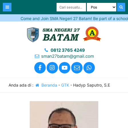
Come and Join SMA Negeri 27 Batam! Be part of a school tha
0812 3765 4249
sman27batam@gmail.com
Anda ada di :
Beranda
-
GTK
-
Hadyp Saputro, S.E