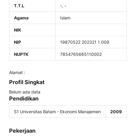
T.T.L
-, -
Agama
Islam
NIK
NIP
19870522 202321 1 009
NUPTK
7854765665110002
Alamat :
Profil Singkat
Belum ada data
Pendidikan
S1 Universitas Batam - Ekonomi Manajemen
2009
Pekerjaan