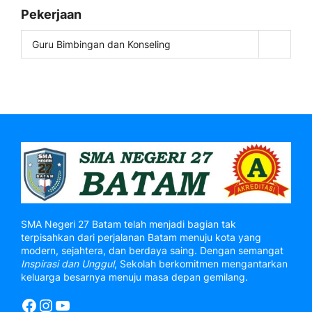
Pekerjaan
Guru Bimbingan dan Konseling
SMA Negeri 27 Batam telah menjadi bagian tak
terpisahkan dari perjalanan Batam menuju kota yang
modern, sejahtera, dan berdaya saing. Dengan semangat
Inspirasi dan Unggul
, Sekolah berkomitmen mengantarkan
keluarga besarnya menuju masa depan gemilang.
Facebook
Instagram
YouTube