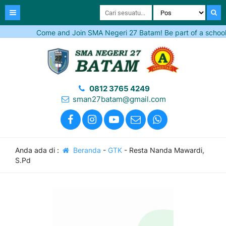
Come and Join SMA Negeri 27 Batam! Be part of a school tha
0812 3765 4249
sman27batam@gmail.com
Anda ada di :
Beranda
-
GTK
-
Resta Nanda Mawardi,
S.Pd