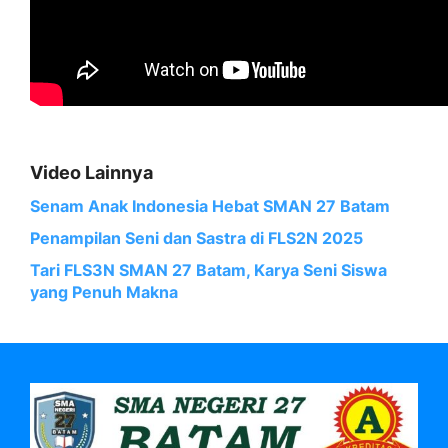
Video Lainnya
Senam Anak Indonesia Hebat SMAN 27 Batam
Penampilan Seni dan Sastra di FLS2N 2025
Tari FLS3N SMAN 27 Batam, Karya Seni Siswa
yang Penuh Makna