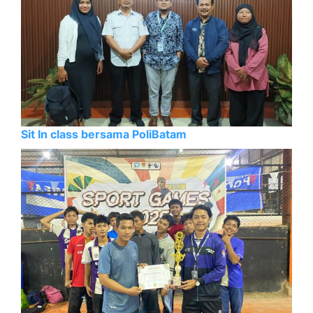
Sit In class bersama PoliBatam