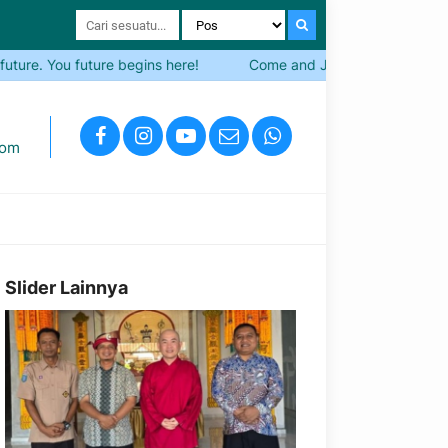
e. You future begins here!
Come and Join SMA Negeri 27 Batam! 
com
Slider Lainnya