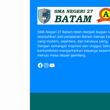
SMA Negeri 27 Batam telah menjadi bagian t
terpisahkan dari perjalanan Batam menuju ko
yang modern, sejahtera, dan berdaya saing.
Dengan semangat
Inspirasi dan Unggul
, Sek
berkomitmen mengantarkan keluarga besar
menuju masa depan gemilang.
Facebook
Instagram
YouTube