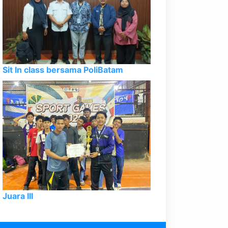
Sit In class bersama PoliBatam
Juara III