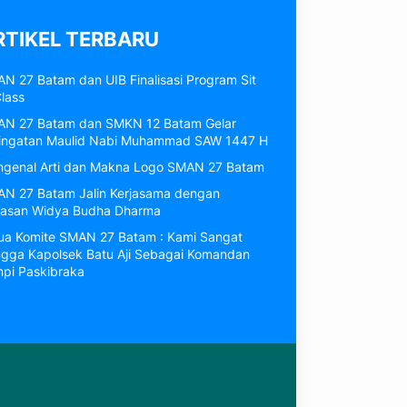
RTIKEL TERBARU
N 27 Batam dan UIB Finalisasi Program Sit
Class
N 27 Batam dan SMKN 12 Batam Gelar
ingatan Maulid Nabi Muhammad SAW 1447 H
genal Arti dan Makna Logo SMAN 27 Batam
N 27 Batam Jalin Kerjasama dengan
asan Widya Budha Dharma
ua Komite SMAN 27 Batam : Kami Sangat
gga Kapolsek Batu Aji Sebagai Komandan
pi Paskibraka