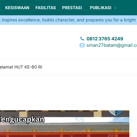
KESISWAAN
FASILITAS
PRESTASI
PUBLIKASI
es excellence, builds character, and prepares you for a bright futur
0812 3765 4249
sman27batam@gmail.
elamat HUT KE-80 RI