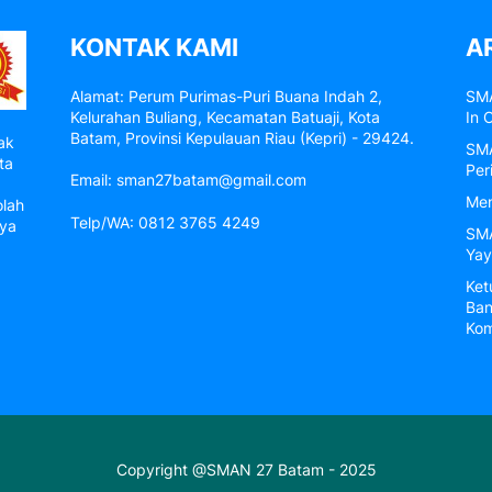
KONTAK KAMI
A
Alamat: Perum Purimas-Puri Buana Indah 2,
SMA
Kelurahan Buliang, Kecamatan Batuaji, Kota
In 
Batam, Provinsi Kepulauan Riau (Kepri) - 29424.
ak
SMA
ta
Per
Email: sman27batam@gmail.com
Men
olah
Telp/WA: 0812 3765 4249
nya
SMA
Yay
Ket
Ban
Kom
Copyright @SMAN 27 Batam - 2025