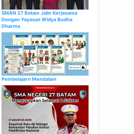
SMAN 27 Batam Jalin Kerjasama
Dengan Yayasan Widya Budha
Dharma
Pembelajarn Mendalam