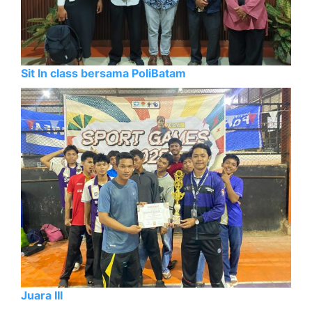
Sit In class bersama PoliBatam
Juara III