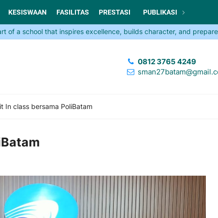
KESISWAAN
FASILITAS
PRESTASI
PUBLIKASI
school that inspires excellence, builds character, and prepares you f
0812 3765 4249
sman27batam@gmail.
it In class bersama PoliBatam
liBatam