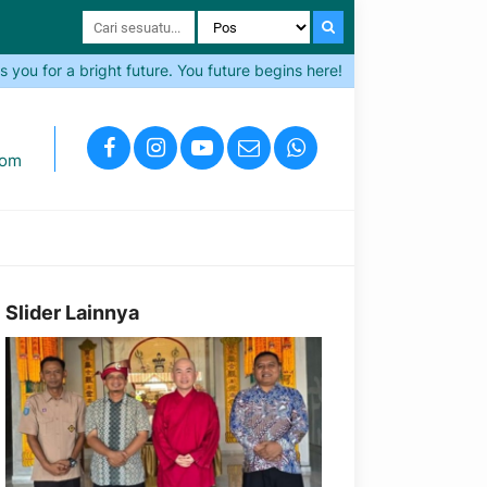
or a bright future. You future begins here!
Come and Join SMA
com
Slider Lainnya