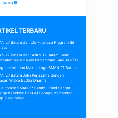
Juara III
RTIKEL TERBARU
N 27 Batam dan UIB Finalisasi Program Sit
Class
N 27 Batam dan SMKN 12 Batam Gelar
ingatan Maulid Nabi Muhammad SAW 1447 H
genal Arti dan Makna Logo SMAN 27 Batam
N 27 Batam Jalin Kerjasama dengan
asan Widya Budha Dharma
ua Komite SMAN 27 Batam : Kami Sangat
gga Kapolsek Batu Aji Sebagai Komandan
pi Paskibraka