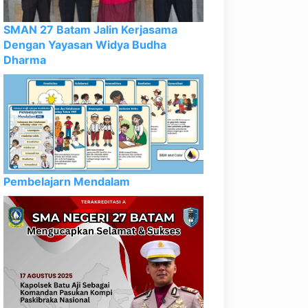
SMAN 27 Batam Jalin Kerjasama
Dengan Yayasan Widya Budha
Dharma
Pembelajarn Mendalam