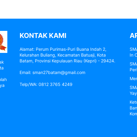
KONTAK KAMI
A
Alamat: Perum Purimas-Puri Buana Indah 2,
SMA
Kelurahan Buliang, Kecamatan Batuaji, Kota
In 
Batam, Provinsi Kepulauan Riau (Kepri) - 29424.
ak
SMA
ta
Per
Email: sman27batam@gmail.com
Men
olah
Telp/WA: 0812 3765 4249
nya
SMA
Yay
Ket
Ban
Kom