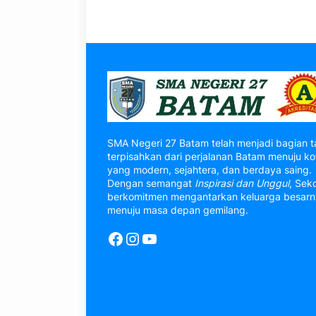
SMA Negeri 27 Batam telah menjadi bagian t
terpisahkan dari perjalanan Batam menuju ko
yang modern, sejahtera, dan berdaya saing.
Dengan semangat
Inspirasi dan Unggul
, Sek
berkomitmen mengantarkan keluarga besar
menuju masa depan gemilang.
Facebook
Instagram
YouTube