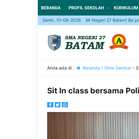
BERANDA
PROFIL SEKOLAH
KURIKULUM
Come and Join SMA Negeri 27 Batam! Be part of a 
Senin, 10-08-2026
Anda ada di :
Beranda
-
Slide Gambar
-
S
Sit In class bersama Po