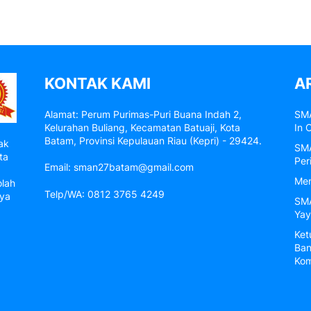
KONTAK KAMI
A
Alamat: Perum Purimas-Puri Buana Indah 2,
SMA
Kelurahan Buliang, Kecamatan Batuaji, Kota
In 
Batam, Provinsi Kepulauan Riau (Kepri) - 29424.
ak
SMA
ta
Per
Email: sman27batam@gmail.com
Men
olah
Telp/WA: 0812 3765 4249
nya
SMA
Yay
Ket
Ban
Kom