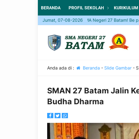
BERANDA
PROFIL SEKOLAH
KURIKULUM
Come and Join SMA Negeri 27 Batam! Be part of a
Jumat, 07-08-2026
Anda ada di :
Beranda
-
Slide Gambar
-
S
SMAN 27 Batam Jalin K
Budha Dharma