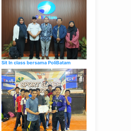
Sit In class bersama PoliBatam