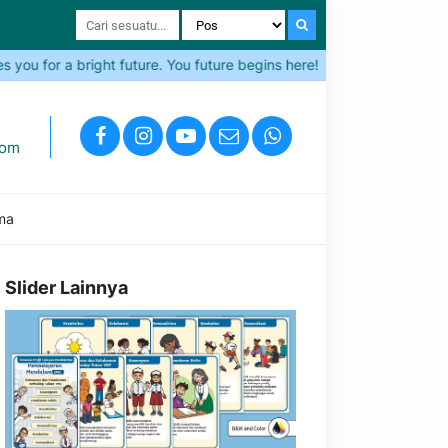
 for a bright future. You future begins here!
Come and Join S
com
ma
Slider Lainnya