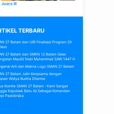
Juara III
RTIKEL TERBARU
N 27 Batam dan UIB Finalisasi Program Sit
Class
N 27 Batam dan SMKN 12 Batam Gelar
ingatan Maulid Nabi Muhammad SAW 1447 H
genal Arti dan Makna Logo SMAN 27 Batam
N 27 Batam Jalin Kerjasama dengan
asan Widya Budha Dharma
ua Komite SMAN 27 Batam : Kami Sangat
gga Kapolsek Batu Aji Sebagai Komandan
pi Paskibraka