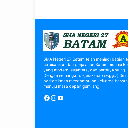
SMA Negeri 27 Batam telah menjadi bagian t
terpisahkan dari perjalanan Batam menuju ko
yang modern, sejahtera, dan berdaya saing.
Dengan semangat
Inspirasi dan Unggul
, Sek
berkomitmen mengantarkan keluarga besar
menuju masa depan gemilang.
Facebook
Instagram
YouTube